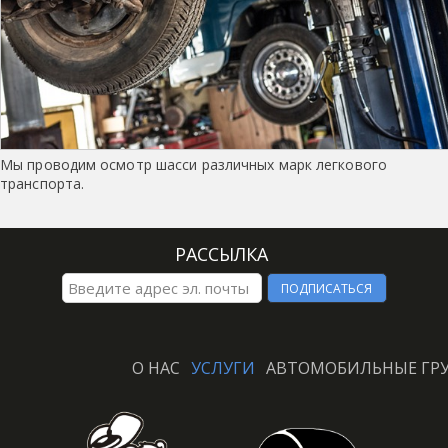
Мы проводим осмотр шасси различных марк легкового
транспорта.
smart
РАССЫЛКА
foreash
О НАС
УСЛУГИ
АВТОМОБИЛЬНЫЕ ГР