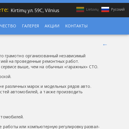
ете:
Lietuvių
Русский
Kirtimų ул. 59C, Vilnius
ЧЕСТВО
ГАЛЕРЕЯ
АКЦИИ
КОНТАКТЫ
←
это грамотно организованный независимый
тией на проведенные ремонтных работ.
сервисе выше, чем на обычных «гаражных» СТО.
рской.
е различных марок и модельных рядов авто.
стей автомобилей, а также производить
втомобилей.
е работы или компьютерную регулировку развал-