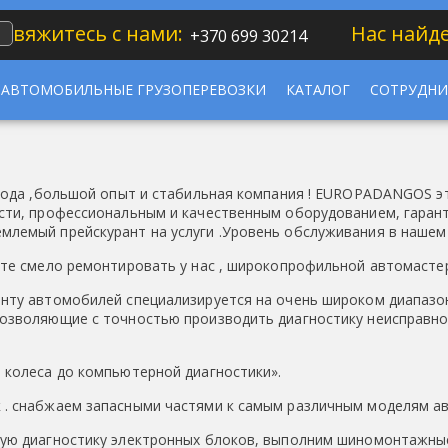
Свяжитесь с нами:
Нас найд
+370 699 30214
АВТОМОБИЛЬНЫЕ ГРУЗОПЕРЕВОЗКИ
КАТАЛОГ
СОТРУДНИ
 года ,большой опыт и стабильная компания ! EUROPADANGOS 
сти, профессиональным и качественным оборудованием, гаран
лемый прейскурант на услуги .Уровень обслуживания в нашем 
ете смело ремонтировать у нас , широкопрофильной автомасте
нту автомобилей специализируется на очень широком диапазон
озволяющие с точностью производить диагностику неисправно
 колеса до компьютерной диагностики».
 . снабжаем запасными частями к самым различным моделям а
ную диагностику электронных блоков, выполним шиномонтажны